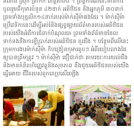
ននោង ស្រុក ត្រាំកក់ ខេត្តតាកែវ ។ ព្រឹត្តិការណ៍នេះមានការ
ចូលរួមពីកុមារចំនួន ៤២នាក់ អតិថិជន និងអ្នកភូមិ ៣០នាក់
ព្រមទាំងបុគ្គលិក១៤នាក់របស់ម៉ាក់ស៊ីម៉ាផងដែរ ។ ម៉ាក់ស៊ីម៉ា
ប្រើវេទិកានេះដើម្បីអប់រំនិងផ្សព្វផ្សាយព័ត៌មានរបស់អតិថិជន
របស់យើងអំពីការជំពាក់បំណុលគេ ព្រមទាំងព័ត៌មានដែល
ទាក់ទងនឹងការខ្ចីប្រាក់របស់អតិថិជន គួរដឹង ។ បន្ថែមពីលើនេះ
ក្រុមការងារម៉ាក់ស៊ីម៉ា ក៏បង្រៀនកុមារតូចៗ អំពីរបៀបលាងដៃ
ឲ្យបានត្រឹមត្រូវ ។ ម៉ាក់ស៊ីម៉ា ជឿជាក់ថា តាមរយៈការយល់ដឹង
និងមានគំនិតហិរញ្ញវត្ថុនិងសុខភាព នឹងជួយអតិថិជនរបស់យើង
ធ្វើអោយ ជីវិតរបស់ពួកគេប្រសើរឡើង