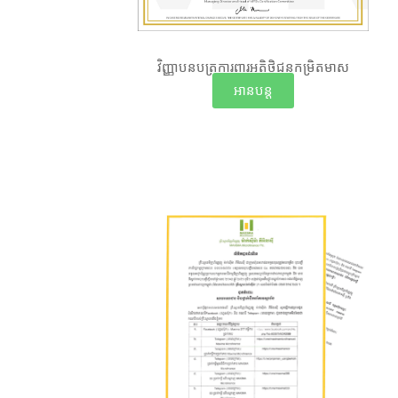
វិញ្ញាបនបត្រការពារអតិថិជនកម្រិតមាស
អានបន្ត