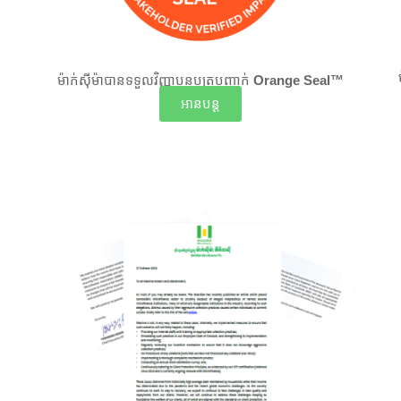
Orange Seal™
ម៉ាក់ស៊ីម៉ាបានទទួលវិញ្ញាបនបត្របញ្ជាក់
អានបន្ត