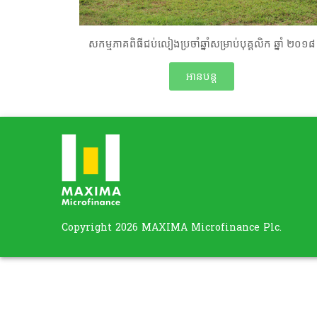
សកម្មភាគពិធីជប់លៀងប្រចាំឆ្នាំសម្រាប់បុគ្គលិក ឆ្នាំ ២០១៨
អានបន្ត
Copyright 2026 MAXIMA Microfinance Plc.