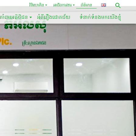
វិនិយោគិន
អាជីពការងារ
ព័ត៌មាន
គាំពារអតិថិជន
អំពីរឿងជោគជ័យ
ទំនាក់ទំនងមកយើងខ្ញុំ