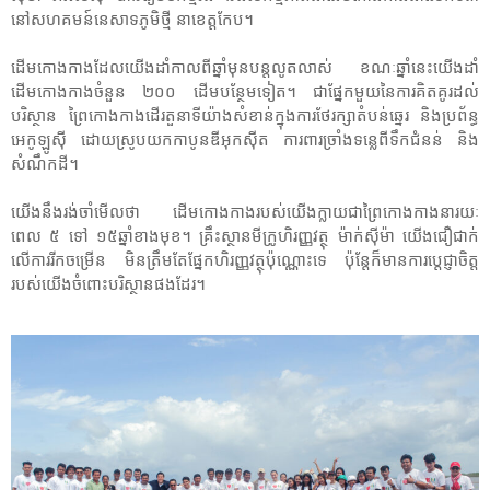
នៅសហគមន៍នេសាទភូមិថ្មី នាខេត្តកែប។
ដើមកោងកាងដែលយើងដាំកាលពីឆ្នាំមុនបន្តលូតលាស់ ខណៈឆ្នាំនេះយើងដាំ
ដើមកោងកាងចំនួន ២០០ ដើមបន្ថែមទៀត។ ជាផ្នែកមួយនៃការគិតគូរដល់
បរិស្ថាន ព្រៃកោងកាងដើរតួនាទីយ៉ាងសំខាន់ក្នុងការថែរក្សាតំបន់ឆ្នេរ និងប្រព័ន្ធ
អេកូឡូស៊ី ដោយស្រូបយកកាបូនឌីអុកស៊ីត ការពារច្រាំងទន្លេពីទឹកជំនន់ និង
សំណឹកដី។
យើងនឹងរង់ចាំមើលថា ដើមកោងកាងរបស់យើងក្លាយជាព្រៃកោងកាងនារយៈ
ពេល ៥ ទៅ ១៥ឆ្នាំខាងមុខ។ គ្រឹះស្ថានមីក្រូហិរញ្ញវត្ថុ ម៉ាក់ស៊ីម៉ា យើងជឿជាក់
លើការរីកចម្រើន មិនត្រឹមតែផ្នែកហិរញ្ញវត្ថុប៉ុណ្ណោះទេ ប៉ុន្តែក៏មានការប្តេជ្ញាចិត្ត
របស់យើងចំពោះបរិស្ថានផងដែរ។