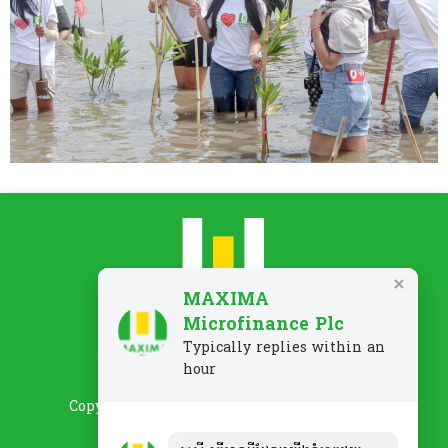
MAXIMA
Microfinance Plc
Typically replies within an
គោលការណ៍ឯកជនភាព
ពាក្យបណ្តឹង/មតិត្រឡប់
hour
Copyright 2026 MAXIMA Microfinance Plc.