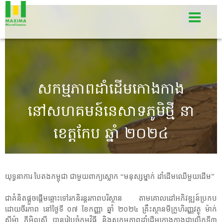
សកម្មភាពដាំដើមកោងកាង
នៅសហគមន៍នេសាទភូមិថ្មី នា
ខេត្តកែប ឆ្នាំ ២០២៤
យុទ្ធនាការ បៃតងកម្ពុជា ជាមួយពាក្យស្លោក “មនុស្សម្នាក់ ដាំដើមឈើមួយដើម”
ជាគំនិតផ្តួចផ្តើមឆ្ពោះទៅរកនិរន្តរភាពបរិស្ថាន តាមគោលដៅអភិវឌ្ឍន៍ប្រកប
ដោយចីរភាព នៅថ្ងៃទី ០៧ ខែកញ្ញា ឆ្នាំ ២០២៤ គ្រឹះស្ថានមីក្រូហិរញ្ញវត្ថុ ម៉ាក់
ស៊ីម៉ា ភីអិលស៊ី បានរៀបចំកម្មវិធី និងសកម្មភាពដាំដើមកោងកាងជាលើកទី៣